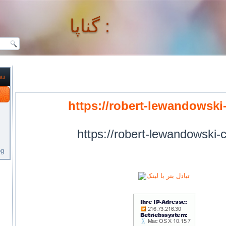
گناپا :
nu
گناپا :
https://robert-lewandowski-
https://robert-lewandowski-c
og