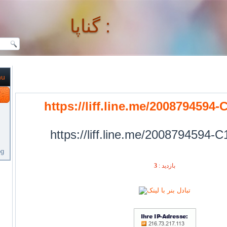
گناپا :
nu
گناپا :
https://liff.line.me/2008794594
https://liff.line.me/2008794594
og
بازديد :
3