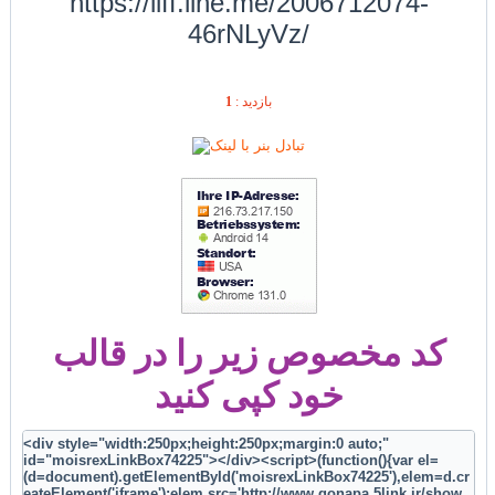
https://liff.line.me/2006712074-
46rNLyVz/
بازديد :
1
کد مخصوص زیر را در قالب
خود کپی کنید